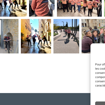
Pour of
les coo
consent
comport
consent
caracté